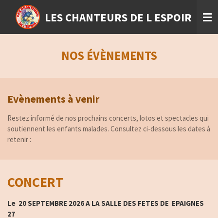
Passer
LES CHANTEURS DE L ESPOIR
au
contenu
principal
NOS
É
V
È
NEMENTS
Evènements à venir
Restez informé de nos prochains concerts, lotos et spectacles qui
soutiennent les enfants malades. Consultez ci-dessous les dates à
retenir :
CONCERT
Le 20 SEPTEMBRE 2026 A LA SALLE DES FETES DE EPAIGNES
27