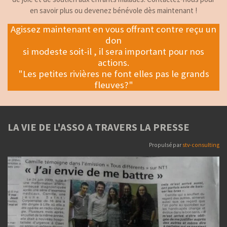
en savoir plus ou devenez bénévole dès maintenant !
Agissez maintenant en vous offrant contre reçu un
don
si modeste soit-il , il sera important pour nos
actions.
"Les petites rivières ne font elles pas le grands
fleuves?"
LA VIE DE L'ASSO A TRAVERS LA PRESSE
Propulsé par
stv-consulting